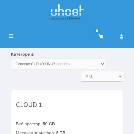
0
Вклучете
ја
навигацијата
Категории:
CLOUD 1
Веб простор:
50 GB
Месечен трансфер:
5 TB