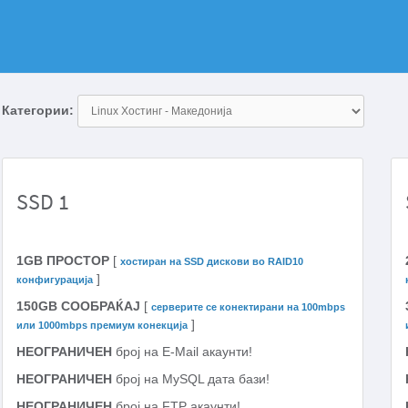
Категории:
SSD 1
1GB ПРОСТОР
[
хостиран на SSD дискови во RAID10
]
конфигурација
150GB СООБРАЌАЈ
[
серверите се конектирани на 100mbps
]
или 1000mbps премиум конекција
НЕОГРАНИЧЕН
број на E-Mail акаунти!
НЕОГРАНИЧЕН
број на MySQL дата бази!
НЕОГРАНИЧЕН
број на FTP акаунти!