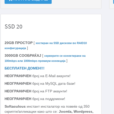
SSD 20
20GB ПРОСТОР
[
хостиран на SSD дискови во RAID10
]
конфигурација
3000GB СООБРАЌАЈ
[
серверите се конектирани на
]
100mbps или 1000mbps премиум конекција
БЕСПЛАТЕН ДОМЕН!!!
НЕОГРАНИЧЕН
број на E-Mail акаунти!
НЕОГРАНИЧЕН
број на MySQL дата бази!
НЕОГРАНИЧЕН
број на FTP акаунти!
НЕОГРАНИЧЕН
број на поддомени!
Softaculous
инстант инсталатор на повеќе од 350
скрипти/апликации како што се:
Joomla, Wordpress,