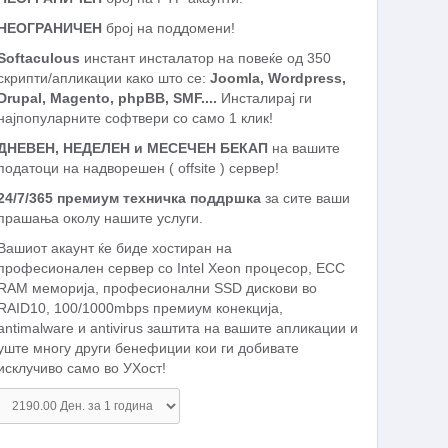
НЕОГРАНИЧЕН
број на поддомени!
Softaculous
инстант инсталатор на повеќе од 350
скрипти/апликации како што се:
Joomla, Wordpress,
Drupal, Magento, phpBB, SMF....
Инсталирај ги
најпопуларните софтвери со само 1 клик!
ДНЕВЕН, НЕДЕЛЕН и МЕСЕЧЕН БЕКАП
на вашите
податоци на надворешен ( offsite ) сервер!
24/7/365 премиум техничка поддршка
за сите ваши
прашања околу нашите услуги.
Вашиот акаунт ќе биде хостиран на
професионален сервер со Intel Xeon процесор, ECC
RAM меморија, професионални SSD дискови во
RAID10, 100/1000mbps премиум конекција,
antimalware и antivirus заштита на вашите апликации и
уште многу други бенефиции кои ги добивате
исклучиво само во УХост!