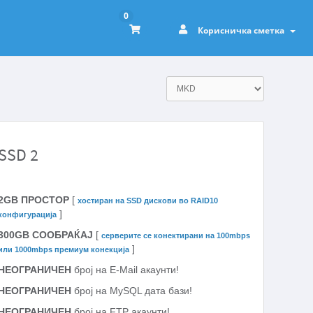
0
Корисничка сметка
SSD 2
2GB ПРОСТОР
[
хостиран на SSD дискови во RAID10
]
конфигурација
300GB СООБРАЌАЈ
[
серверите се конектирани на 100mbps
]
или 1000mbps премиум конекција
НЕОГРАНИЧЕН
број на E-Mail акаунти!
НЕОГРАНИЧЕН
број на MySQL дата бази!
НЕОГРАНИЧЕН
број на FTP акаунти!