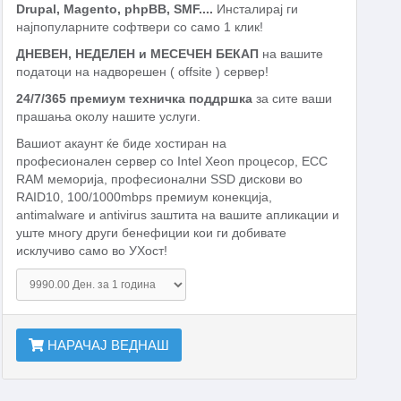
Drupal, Magento, phpBB, SMF....
Инсталирај ги
најпопуларните софтвери со само 1 клик!
ДНЕВЕН, НЕДЕЛЕН и МЕСЕЧЕН БЕКАП
на вашите
податоци на надворешен ( offsite ) сервер!
24/7/365 премиум техничка поддршка
за сите ваши
прашања околу нашите услуги.
Вашиот акаунт ќе биде хостиран на
професионален сервер со Intel Xeon процесор, ECC
RAM меморија, професионални SSD дискови во
RAID10, 100/1000mbps премиум конекција,
antimalware и antivirus заштита на вашите апликации и
уште многу други бенефиции кои ги добивате
исклучиво само во УХост!
НАРАЧАЈ ВЕДНАШ