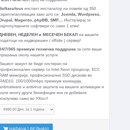
Softaculous
инстант инсталатор на повеќе од 350
скрипти/апликации како што се:
Joomla, Wordpress,
Drupal, Magento, phpBB, SMF....
Инсталирај ги
најпопуларните софтвери со само 1 клик!
ДНЕВЕН, НЕДЕЛЕН и МЕСЕЧЕН БЕКАП
на вашите
податоци на надворешен ( offsite ) сервер!
24/7/365 премиум техничка поддршка
за сите ваши
прашања околу нашите услуги.
Вашиот акаунт ќе биде хостиран на
професионален сервер со Intel Xeon процесор, ECC
RAM меморија, професионални SSD дискови во
RAID10, 100/1000mbps премиум конекција,
antimalware и antivirus заштита на вашите апликации и
уште многу други бенефиции кои ги добивате
исклучиво само во УХост!
НАРАЧАЈ ВЕДНАШ