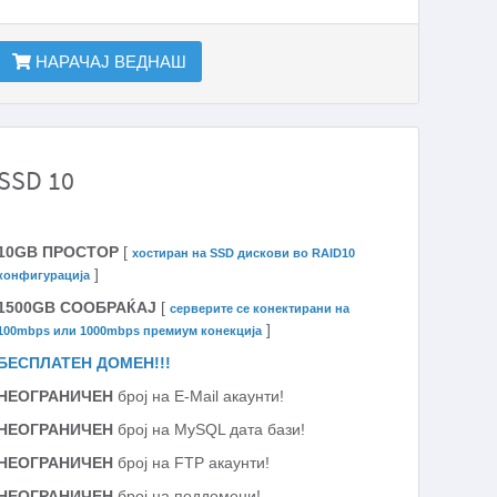
НАРАЧАЈ ВЕДНАШ
SSD 10
10GB ПРОСТОР
[
хостиран на SSD дискови во RAID10
]
конфигурација
1500GB СООБРАЌАЈ
[
серверите се конектирани на
]
100mbps или 1000mbps премиум конекција
БЕСПЛАТЕН ДОМЕН!!!
НЕОГРАНИЧЕН
број на E-Mail акаунти!
НЕОГРАНИЧЕН
број на MySQL дата бази!
НЕОГРАНИЧЕН
број на FTP акаунти!
НЕОГРАНИЧЕН
број на поддомени!