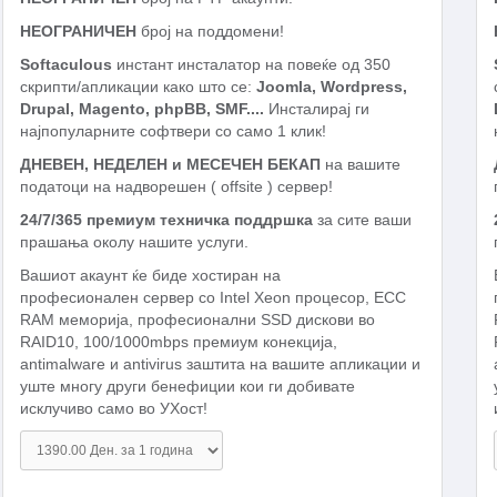
НЕОГРАНИЧЕН
број на поддомени!
Softaculous
инстант инсталатор на повеќе од 350
скрипти/апликации како што се:
Joomla, Wordpress,
Drupal, Magento, phpBB, SMF....
Инсталирај ги
најпопуларните софтвери со само 1 клик!
ДНЕВЕН, НЕДЕЛЕН и МЕСЕЧЕН БЕКАП
на вашите
податоци на надворешен ( offsite ) сервер!
24/7/365 премиум техничка поддршка
за сите ваши
прашања околу нашите услуги.
Вашиот акаунт ќе биде хостиран на
професионален сервер со Intel Xeon процесор, ECC
RAM меморија, професионални SSD дискови во
RAID10, 100/1000mbps премиум конекција,
antimalware и antivirus заштита на вашите апликации и
уште многу други бенефиции кои ги добивате
исклучиво само во УХост!