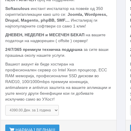
Softaculous
инстант инсталатор на повеќе од 350
скрипти/апликации како што се:
Joomla, Wordpress,
Drupal, Magento, phpBB, SMF....
Инсталирај ги
најпопуларните софтвери со само 1 клик!
ДНЕВЕН, НЕДЕЛЕН и МЕСЕЧЕН БЕКАП
на вашите
податоци на надворешен ( offsite ) сервер!
24/7/365 премиум техничка поддршка
за сите ваши
прашања околу нашите услуги.
Вашиот акаунт ќе биде хостиран на
професионален сервер со Intel Xeon процесор, ECC
RAM меморија, професионални SSD дискови во
RAID10, 100/1000mbps премиум конекција,
antimalware и antivirus заштита на вашите апликации и
уште многу други бенефиции кои ги добивате
исклучиво само во УХост!
НАРАЧАЈ ВЕДНАШ