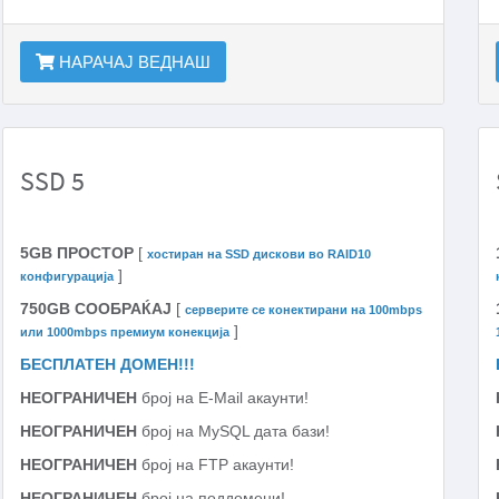
НАРАЧАЈ ВЕДНАШ
SSD 5
5GB ПРОСТОР
[
хостиран на SSD дискови во RAID10
]
конфигурација
750GB СООБРАЌАЈ
[
серверите се конектирани на 100mbps
]
или 1000mbps премиум конекција
БЕСПЛАТЕН ДОМЕН!!!
НЕОГРАНИЧЕН
број на E-Mail акаунти!
НЕОГРАНИЧЕН
број на MySQL дата бази!
НЕОГРАНИЧЕН
број на FTP акаунти!
НЕОГРАНИЧЕН
број на поддомени!