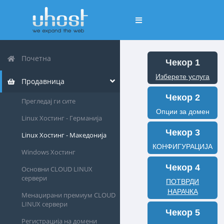
Вклучете
ја
навигацијата
Почетна
Чекор 1
Изберете услуга
Продавница
Чекор 2
Прегледај ги сите
Опции за домен
Linux Хостинг - Германија
Чекор 3
Linux Хостинг - Македонија
КОНФИГУРАЦИЈА
Windows Хостинг
Чекор 4
Основни CLOUD LINUX
сервери
ПОТВРДИ
НАРАЧКА
Менаџирани премиум CLOUD
LINUX сервери
Чекор 5
Регистрација на домени