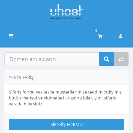
0
Naviqasiyaya
keçid
YENI SIFARIŞ
Sifariş formu vasitəsilə müştərilərimizə təqdim etdiyimiz
bütün məhsul və xidmətləri araşdıra bilər, yeni sifariş
yarada bilərsiniz.
SIFARIŞ FORMU