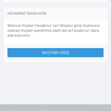
HESABINIZI IDARƏ EDIN
Mövcud müştəri hesabınız var? Müştəri girişi butonuna
sıxaraq müştəri panelinizə daxil ola və hesabınızı idarə
edə bilərsiniz.
MÜŞTƏRI GIRIŞI