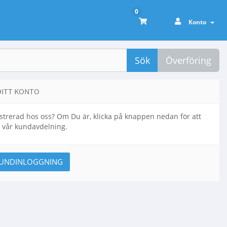
0
Konto
Sök
Överföring
DITT KONTO
strerad hos oss? Om Du är, klicka på knappen nedan för att
ll vår kundavdelning.
KUNDINLOGGNING