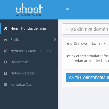
Växla
navigering
Hem - Kundavdelning
Butik
BESTÄLL NYA TJÄNSTER
Nyheter & Meddelanden
Besök orderformuläret för 
som redan är kunder hos o
Hjälpcentral
Nätverksstatus
GÅ TILL ORDERFORMU
Kontakta Oss