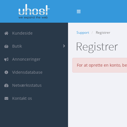
Skift
navigation
Support
Registrer
Kundeside
Registrer
Butik
Annonceringer
For at oprette en konto, 
Vidensdatabase
Netværksstatus
Kontakt os