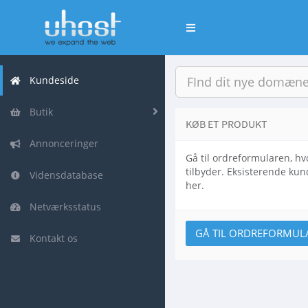
Skift
navigation
Kundeside
Butik
KØB ET PRODUKT
Annonceringer
Gå til ordreformularen, hv
tilbyder. Eksisterende kun
Vidensdatabase
her.
Netværksstatus
GÅ TIL ORDREFORMUL
Kontakt os