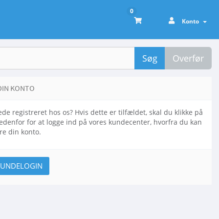
0
Konto
Søg
Overfør
DIN KONTO
ede registreret hos os? Hvis dette er tilfældet, skal du klikke på
denfor for at logge ind på vores kundecenter, hvorfra du kan
re din konto.
 KUNDELOGIN